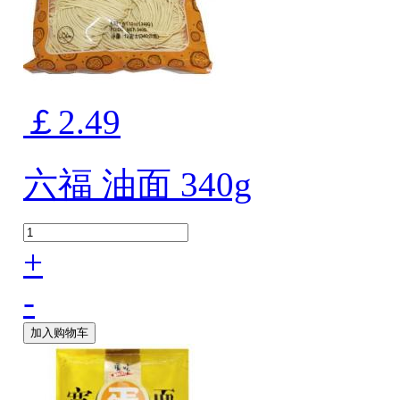
￡2.49
六福 油面 340g
+
-
加入购物车