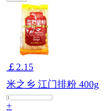
￡2.15
米之乡 江门排粉 400g
+