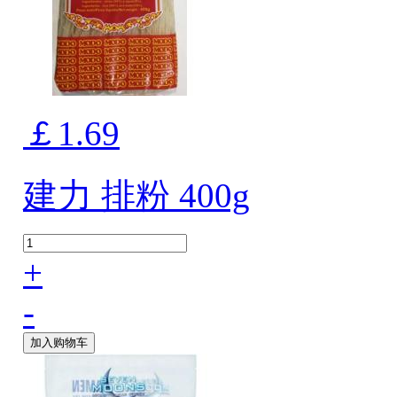
￡1.69
建力 排粉 400g
+
-
加入购物车