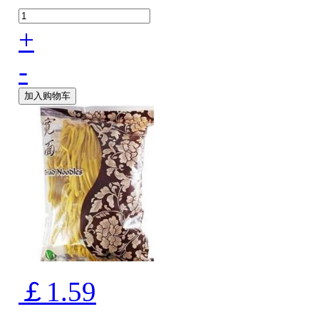
+
-
加入购物车
￡1.59