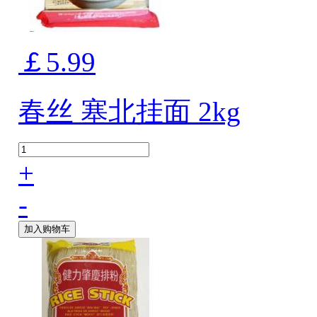
￡5.99
春丝 塞北挂面 2kg
+
-
加入购物车