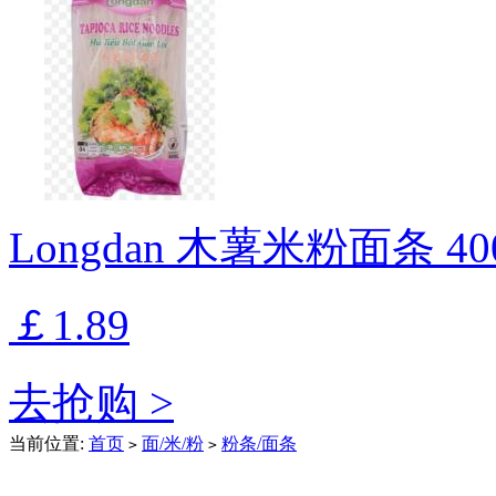
Longdan 木薯米粉面条 40
￡1.89
去抢购 >
当前位置:
首页
面/米/粉
粉条/面条
>
>