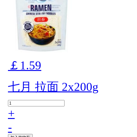
￡1.59
七月 拉面 2x200g
+
-