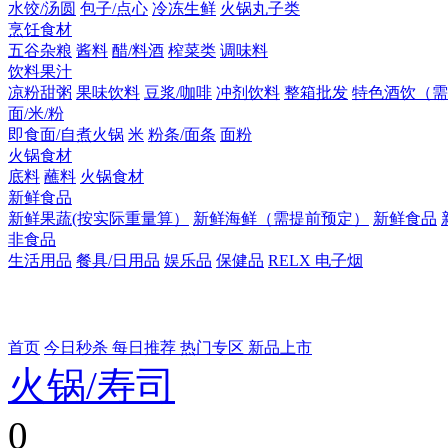
水饺/汤圆
包子/点心
冷冻生鲜
火锅丸子类
烹饪食材
五谷杂粮
酱料
醋/料酒
榨菜类
调味料
饮料果汁
凉粉甜粥
果味饮料
豆浆/咖啡
冲剂饮料
整箱批发
特色酒饮（需
面/米/粉
即食面/自煮火锅
米
粉条/面条
面粉
火锅食材
底料
蘸料
火锅食材
新鲜食品
新鲜果蔬(按实际重量算）
新鲜海鲜（需提前预定）
新鲜食品
非食品
生活用品
餐具/日用品
娱乐品
保健品
RELX 电子烟
首页
今日秒杀
每日推荐
热门专区
新品上市
火锅/寿司
0