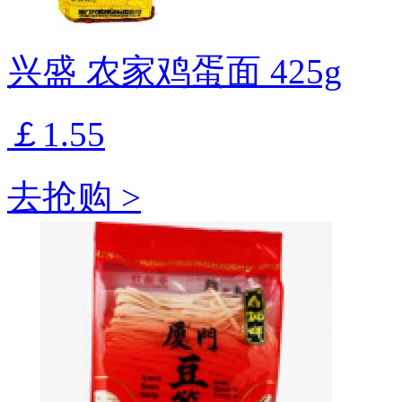
兴盛 农家鸡蛋面 425g
￡1.55
去抢购 >