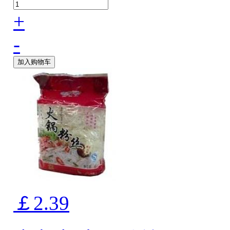
+
-
加入购物车
￡2.39