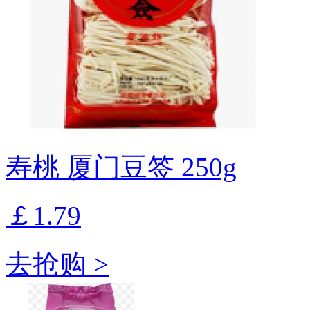
寿桃 厦门豆签 250g
￡1.79
去抢购 >