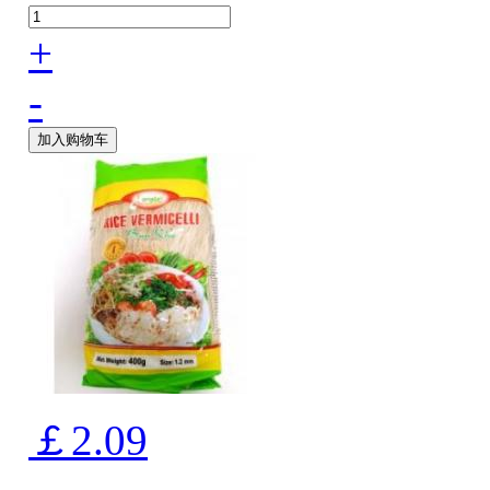
+
-
加入购物车
￡2.09