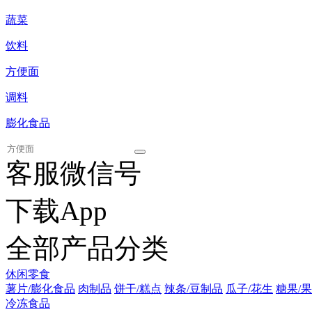
蔬菜
饮料
方便面
调料
膨化食品
客服微信号
下载App
全部产品分类
休闲零食
薯片/膨化食品
肉制品
饼干/糕点
辣条/豆制品
瓜子/花生
糖果/果
冷冻食品