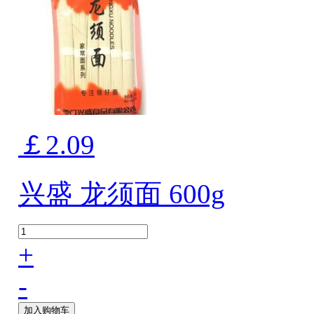
￡2.09
兴盛 龙须面 600g
+
-
加入购物车