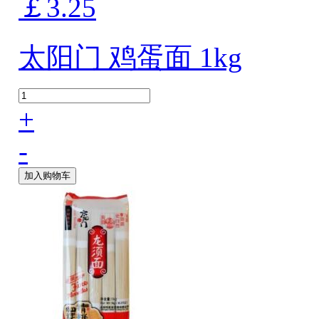
￡3.25
太阳门 鸡蛋面 1kg
+
-
加入购物车