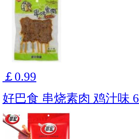
￡0.99
好巴食 串烧素肉 鸡汁味 6