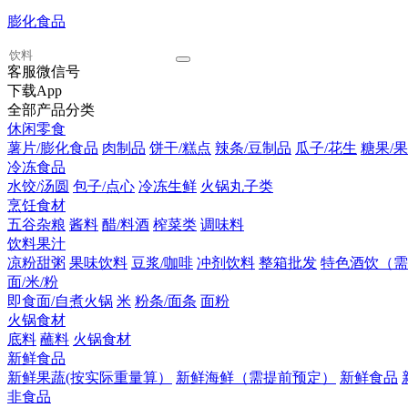
膨化食品
客服微信号
下载App
全部产品分类
休闲零食
薯片/膨化食品
肉制品
饼干/糕点
辣条/豆制品
瓜子/花生
糖果/果
冷冻食品
水饺/汤圆
包子/点心
冷冻生鲜
火锅丸子类
烹饪食材
五谷杂粮
酱料
醋/料酒
榨菜类
调味料
饮料果汁
凉粉甜粥
果味饮料
豆浆/咖啡
冲剂饮料
整箱批发
特色酒饮（需
面/米/粉
即食面/自煮火锅
米
粉条/面条
面粉
火锅食材
底料
蘸料
火锅食材
新鲜食品
新鲜果蔬(按实际重量算）
新鲜海鲜（需提前预定）
新鲜食品
非食品