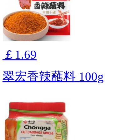
￡1.69
翠宏香辣蘸料 100g