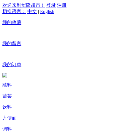
欢迎来到华隆超市！
登录
注册
切换语言：
中文
|
English
我的收藏
|
我的留言
|
我的订单
蘸料
蔬菜
饮料
方便面
调料