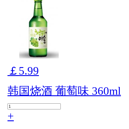
￡5.99
韩国烧酒 葡萄味 360ml
+
-