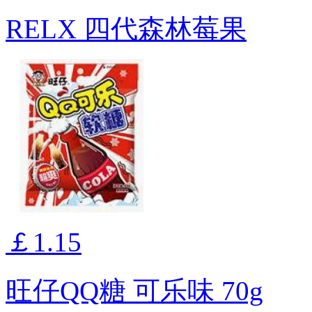
RELX 四代森林莓果
￡1.15
旺仔QQ糖 可乐味 70g