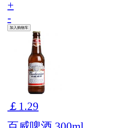
+
-
加入购物车
￡1.29
百威啤酒 300ml