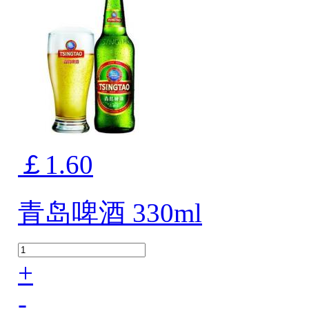
￡1.60
青岛啤酒 330ml
+
-