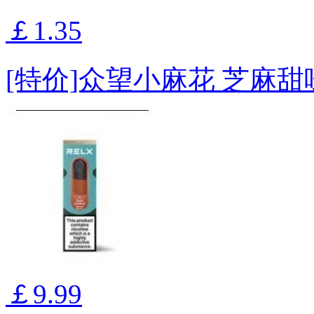
￡1.35
[特价]众望小麻花 芝麻甜味 
￡9.99