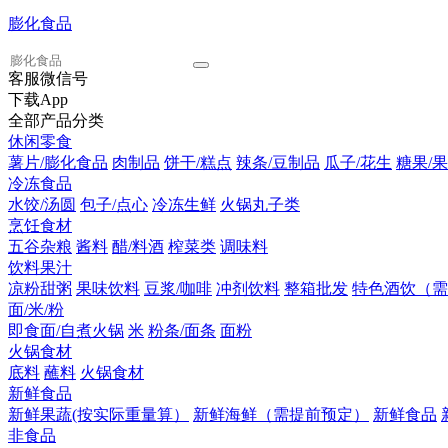
膨化食品
客服微信号
下载App
全部产品分类
休闲零食
薯片/膨化食品
肉制品
饼干/糕点
辣条/豆制品
瓜子/花生
糖果/果
冷冻食品
水饺/汤圆
包子/点心
冷冻生鲜
火锅丸子类
烹饪食材
五谷杂粮
酱料
醋/料酒
榨菜类
调味料
饮料果汁
凉粉甜粥
果味饮料
豆浆/咖啡
冲剂饮料
整箱批发
特色酒饮（需
面/米/粉
即食面/自煮火锅
米
粉条/面条
面粉
火锅食材
底料
蘸料
火锅食材
新鲜食品
新鲜果蔬(按实际重量算）
新鲜海鲜（需提前预定）
新鲜食品
非食品