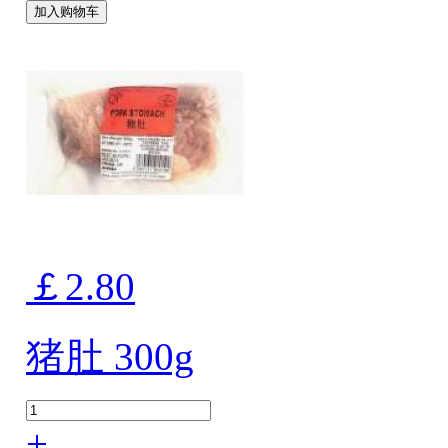
加入购物车
￡2.80
猪肚 300g
+