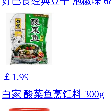
好巴食经典豆干 泡椒味 68
￡1.99
白家 酸菜鱼烹饪料 300g