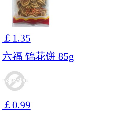
￡1.35
六福 锦花饼 85g
￡0.99