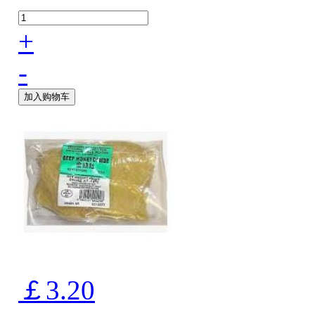
+
-
加入购物车
￡3.20