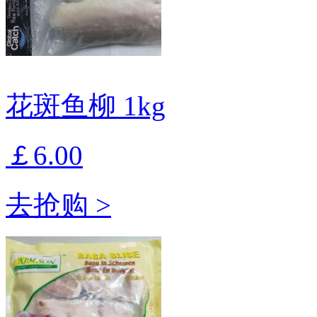
花斑鱼柳 1kg
￡6.00
去抢购 >