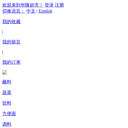
欢迎来到华隆超市！
登录
注册
切换语言：
中文
|
English
我的收藏
|
我的留言
|
我的订单
蘸料
蔬菜
饮料
方便面
调料