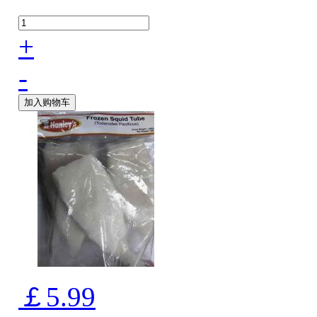
+
-
加入购物车
￡5.99