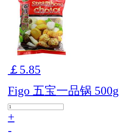
￡5.85
Figo 五宝一品锅 500g
+
-