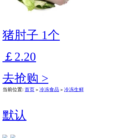
猪肘子 1个
￡2.20
去抢购 >
当前位置:
首页
冷冻食品
冷冻生鲜
>
>
默认