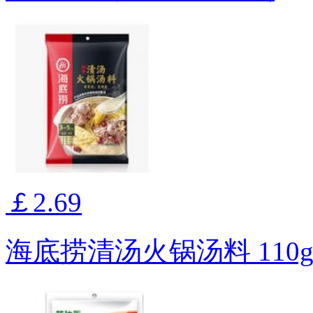
￡2.69
海底捞清汤火锅汤料 110