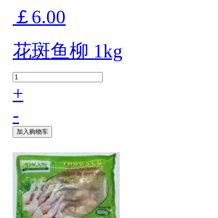
￡6.00
花斑鱼柳 1kg
+
-
加入购物车