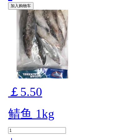
加入购物车
￡5.50
鲭鱼 1kg