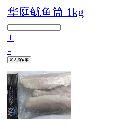
华庭鱿鱼筒 1kg
+
-
加入购物车