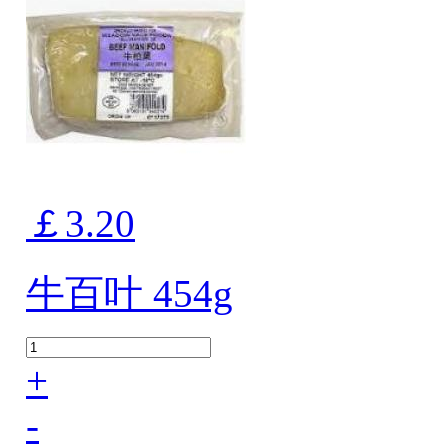
￡3.20
牛百叶 454g
+
-