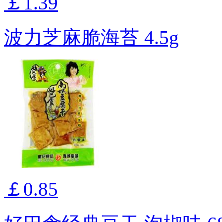
￡1.39
波力芝麻脆海苔 4.5g
￡0.85