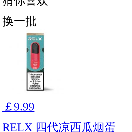
猜你喜欢
换一批
￡9.99
RELX 四代凉西瓜烟蛋