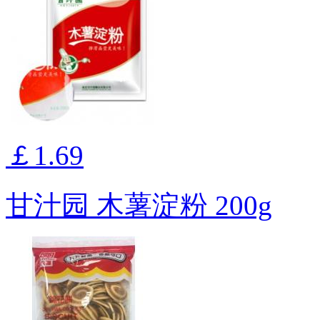
￡1.69
甘汁园 木薯淀粉 200g